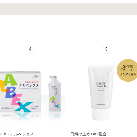
4
5
ベックス）
日焼け止め HA4配合
プレス