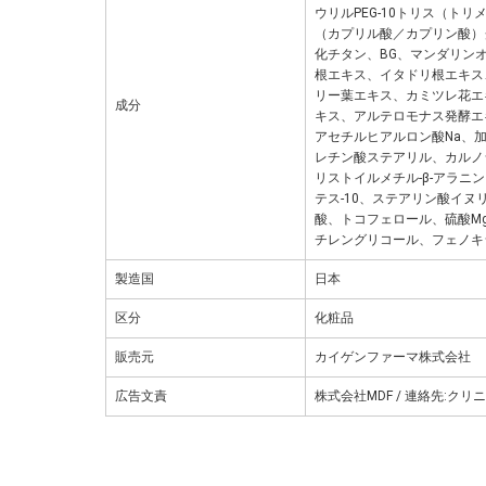
ウリルPEG-10トリス（ト
（カプリル酸／カプリン酸）グリ
化チタン、BG、マンダリン
根エキス、イタドリ根エキス
リー葉エキス、カミツレ花エ
成分
キス、アルテロモナス発酵エ
アセチルヒアルロン酸Na、
レチン酸ステアリル、カルノ
リストイルメチル-β-アラ
テス-10、ステアリン酸イヌ
酸、トコフェロール、硫酸M
チレングリコール、フェノキ
製造国
日本
区分
化粧品
販売元
カイゲンファーマ株式会社
広告文責
株式会社MDF / 連絡先:クリニ