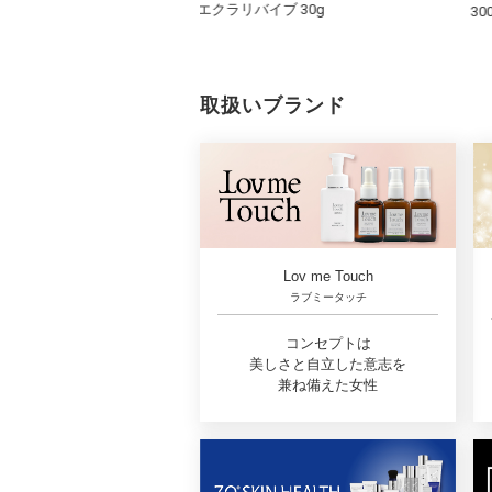
エクラリバイブ 30g
300mL（10mL
取扱いブランド
Lov me Touch
ラブミータッチ
コンセプトは
美しさと自立した意志を
兼ね備えた女性