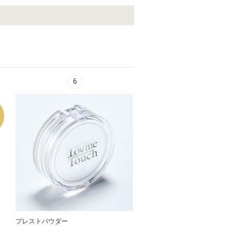
6
7
トパウダー
サプリメント