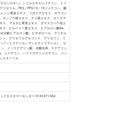
リメチルシロキシ）シリルエチルジメチコン、トリ
セリル、PEG／PPG-19／19ジメチコン、酸
オレンジ果皮エキス、ツボクサエキス、オウゴン
、カンゾウ根エキス、チャ葉エキス、ローズマ
キス、マタタビ果実エキス、ダマスクバラ花エ
キス、ビルベリー葉エキス、ヒアルロン酸Na、
加水分解ヒアルロン酸、ビサボロール、グリチル
シン、グリセリルグルコシド、グリセリン、ミ
ニン（フィトステリル／デシルテトラデシル）、セ
リン、イソステアリン酸、水酸化Al、ステアリン
g、ジメチコン、ハイドロゲンジメチコン、ペン
シエタノール
ックカスタマーセンター 0120-971-960