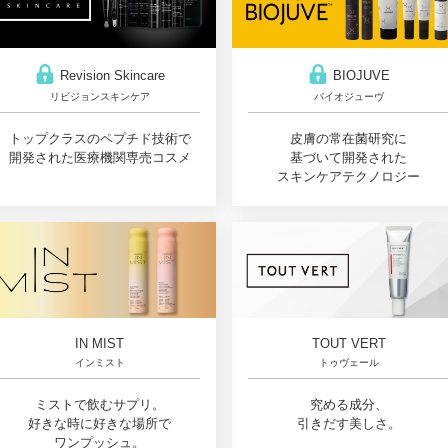
Revision Skincare
BIOJUVE
リビジョンスキンケア
バイオジューヴ
トップクラスのペプチド技術で
皮膚の常在菌研究に
開発された医療機関専売コスメ
基づいて開発された
スキンケアテクノロジー
IN MIST
TOUT VERT
インミスト
トゥヴェール
ミストで飲むサプリ。
究める成分、
好きな時に好きな場所で
引きだす美しさ。
ワンプッシュ。