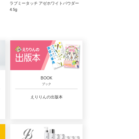
ータッチ アゼホワイトパウダー
Dr.Beauty VC3000＋VB+VE+VH+VD+VA
BOOK
ブック
えりりんの出版本