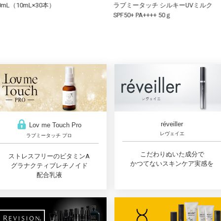
×30本）
ラブミータッチ シルキーUVミルク
ラブミ
SPF50+ PA++++ 50ｇ
4.5g
réveiller
Lov me Touch Pro
レヴェイエ
ラブミータッチ プロ
こだわりぬいた成分で
ストレスフリーのビタミンA
かつてないスキンケア実感を
グラナクティブレチノイド
配合乳液