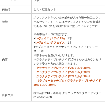
イエ）
商品名
しわ・乾燥セット
ボツリヌストキシン由来成分が入った唯一無二のクリ
特徴
ームセット。えりりんはボツリヌストキシンが高濃度
であるThe Eyeを全顔に贅沢に塗っているそうです。
※各本品ページに飛びます。
●
レヴェイエ ジ アイ 15g
1本
●
レヴェイエ ザ フェイス
1本
●ラブミータッチ グラナクティブレチノイドシリー
ズ 1本
※以下からお選びいただけます。
内容
※グラナクティブレチノイド10%ミルクはカウンセリ
ングを受けた方のみ購入できます。
・
グラナクティブレチノイド2%ミルク 30mL
・
グラナクティブレチノイド5%ミルク 30mL
・
グラナクティブレチノイド7%ミルク 30mL
・
（ラブミータッチプロ）グラナクティブレチノイド
10%ミルク 30mL
株式会社MDF / 連絡先:クリニックカスタマーセンター
広告文責
0120-971-960