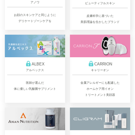
アノワ
ビューティフルスキン
お顔のスキンケアと同じように
皮膚科学に基づいた
デリケートゾーンケアを
美肌理論を生かしたブランド
ALBEX
CARRION
アルベックス
キャリーオン
医師が選んだ
金属アレルギーにも配慮した
体に優しい乳酸菌サプリメント
ホームケア用イオン
トリートメント美顔器