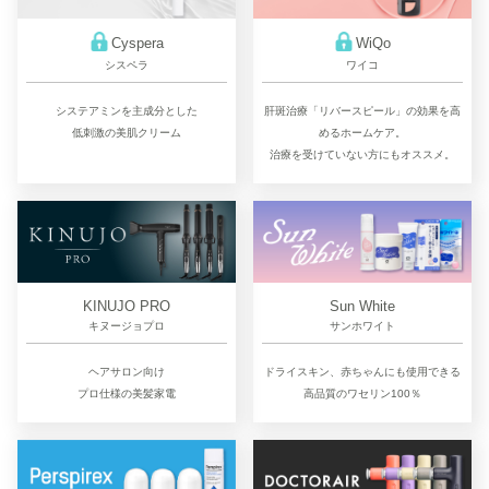
Cyspera
WiQo
シスペラ
ワイコ
システアミンを主成分とした
肝斑治療「リバースピール」の効果を高
低刺激の美肌クリーム
めるホームケア。
治療を受けていない方にもオススメ。
KINUJO PRO
Sun White
キヌージョプロ
サンホワイト
ヘアサロン向け
ドライスキン、赤ちゃんにも使用できる
プロ仕様の美髪家電
高品質のワセリン100％