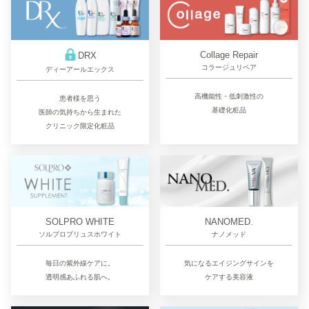
Collage Repair
DRX
コラージュリペア
ディーアールエックス
高機能性・低刺激性の
患者様を思う
基礎化粧品
医師の気持ちから生まれた
クリニック限定化粧品
SOLPRO WHITE
NANOMED.
ソルプロプリュスホワイト
ナノメッド
毎日の紫外線ケアに。
気になるエイジングサインを
透明感あふれる肌へ。
ケアする美容液