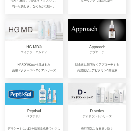
毛穴・皮脂くりかえすトラブルに。
ピーリングで理想の肌へ
均一な美しさ、なめらかな肌へ。
Approach
HG MD®
アプローチ
エイチジーエムディ
®︎
肌全体に隙間なくアプローチする
HARG
療法から生まれた
高濃度ピュアビタミンC美容液
薬用ドクターズヘアケアシリーズ
D series
Peptisal
デオドラントシリーズ
ペプチサル
長時間気になる臭い防ぐ
デリケートなお口を低刺激成分でやさし