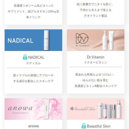
続く殺菌力でニオイを防ぐ、
高濃度リポソーム化ビタミンC
子供から大人まで使える
サプリメント、総グルタチオン100㎎含
デオドラント製品
有ドリンク
Dr.Vitamin
NADICAL
ドクタービタミン
ナディカル
肌あれも乾燥もよせつけない、
肌トラブルの原因にアプローチ
ゆらがない肌を育む
する成分を配合したスキンケア
高濃度ビタミンB配合スキンケア
anowa
Beautiful Skin