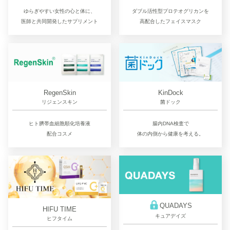
ゆらぎやすい女性の心と体に、
ダブル活性型プロテオグリカンを
医師と共同開発したサプリメント
高配合したフェイスマスク
RegenSkin
KinDock
リジェンスキン
菌ドック
ヒト臍帯血細胞順化培養液
腸内DNA検査で
配合コスメ
体の内側から健康を考える。
QUADAYS
HIFU TIME
キュアデイズ
ヒフタイム