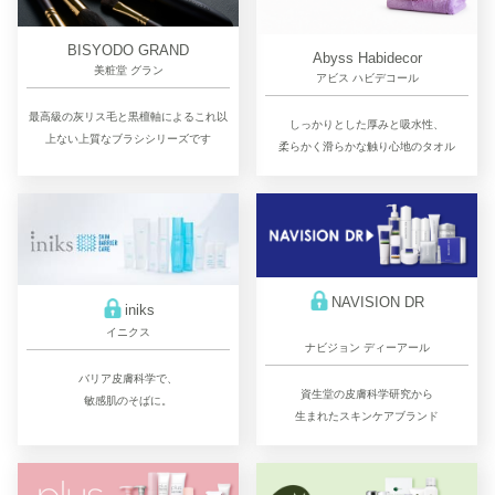
BISYODO GRAND
Abyss Habidecor
美粧堂 グラン
アビス ハビデコール
最高級の灰リス毛と黒檀軸によるこれ以
しっかりとした厚みと吸水性、
上ない上質なブラシシリーズです
柔らかく滑らかな触り心地のタオル
NAVISION DR
iniks
イニクス
ナビジョン ディーアール
バリア皮膚科学で、
資生堂の皮膚科学研究から
敏感肌のそばに。
生まれたスキンケアブランド