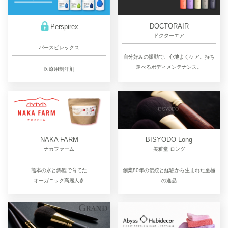
DOCTORAIR
Perspirex
ドクターエア
パースピレックス
自分好みの振動で、心地よくケア。持ち
運べるボディメンテナンス。
医療用制汗剤
NAKA FARM
BISYODO Long
ナカファーム
美粧堂 ロング
熊本の水と錦鯉で育てた
創業80年の伝統と経験から生まれた至極
オーガニック高麗人参
の逸品