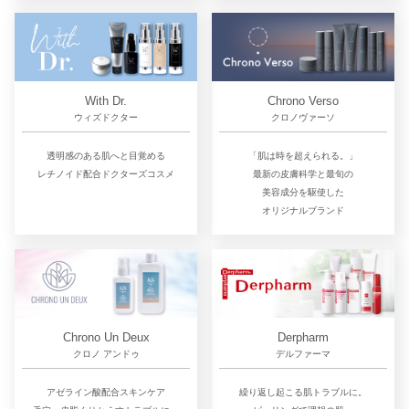
Chrono Verso
With Dr.
クロノヴァーソ
ウィズドクター
「肌は時を超えられる。」
透明感のある肌へと目覚める
最新の皮膚科学と最旬の
レチノイド配合ドクターズコスメ
美容成分を駆使した
オリジナルブランド
Chrono Un Deux
Derpharm
クロノ アンドゥ
デルファーマ
アゼライン酸配合スキンケア
繰り返し起こる肌トラブルに。