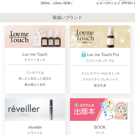
300mL（10mL×30本）
ルキーUVミルク SPF50+ PA++++ 50ｇ
取扱いブランド
Lov me Touch
Lov me Touch Pro
ラブミータッチ
ラブミータッチ プロ
コンセプトは
ストレスフリーのビタミンA
美しさと自立した意志を
グラナクティブレチノイド
兼ね備えた女性
配合乳液
réveiller
BOOK
レヴェイエ
ブック