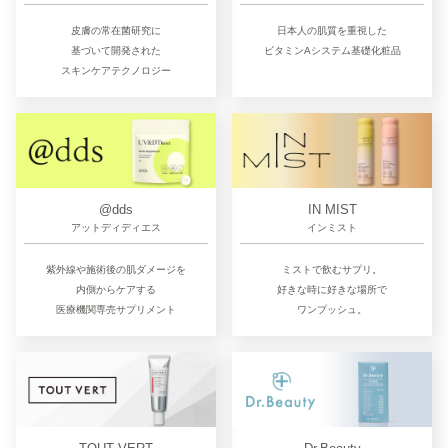
皮膚の常在菌研究に
日本人の肌質を重視した
基づいて開発された
ビタミンAシステム基礎化粧品
スキンケアテクノロジー
@dds
IN MIST
アットディディエス
インミスト
紫外線や施術後の肌ダメージを
ミストで飲むサプリ。
内側からケアする
好きな時に好きな場所で
医療機関専売サプリメント
ワンプッシュ。