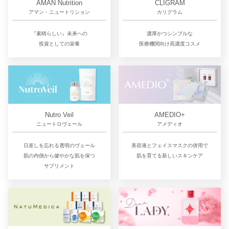
CLIGRAM
AMAN Nutrition
カリグラム
アマン・ニュートリション
濃厚かつシンプルな
『素晴らしい』未来への
医療機関向け高濃度コスメ
投資としての栄養
Nutro Veil
AMEDIO+
ニュートロヴェール
アメディオ
日差しを忘れる透明のヴェール
美容液とフェイスマスクの併用で
肌の内側から健やかな肌を保つ
肌を育てる新しいスキンケア
サプリメント