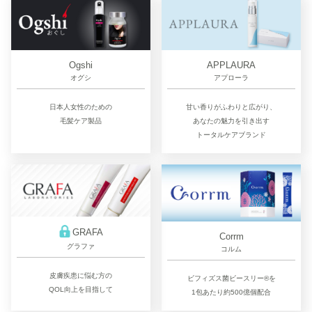
Ogshi
APPLAURA
オグシ
アプローラ
日本人女性のための
甘い香りがふわりと広がり、
毛髪ケア製品
あなたの魅力を引き出す
トータルケアブランド
GRAFA
Corrm
グラファ
コルム
皮膚疾患に悩む方の
ビフィズス菌ビースリー®を
QOL向上を目指して
1包あたり約500億個配合