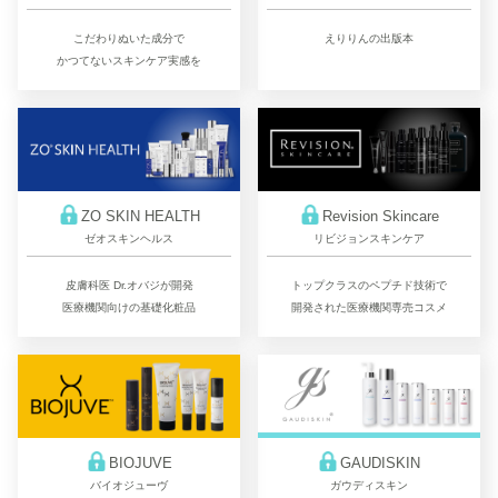
こだわりぬいた成分で
えりりんの出版本
かつてないスキンケア実感を
ZO SKIN HEALTH
Revision Skincare
ゼオスキンヘルス
リビジョンスキンケア
皮膚科医 Dr.オバジが開発
トップクラスのペプチド技術で
医療機関向けの基礎化粧品
開発された医療機関専売コスメ
BIOJUVE
GAUDISKIN
バイオジューヴ
ガウディスキン