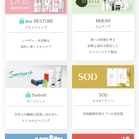
MDEAR
plus RESTORE
エムディア
プラスリストア
肌への刺激を考え
レーザー・光治療を
必要な成分を配合した
成功へ導くスキンケア
エイジングケア製品
SOD
Sunsorit
エスオーディー
サンソリット
活性酸素対策サプリの決定版
日本人の繊細な肌質に合わせた
ケミカルピーリング