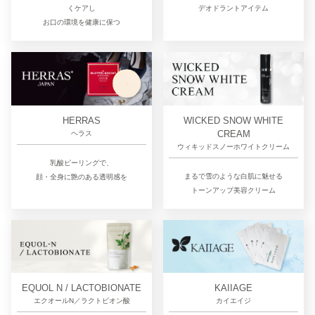
デオドラントアイテム
くケアし
お口の環境を健康に保つ
HERRAS
WICKED SNOW WHITE
CREAM
ヘラス
ウィキッドスノーホワイトクリーム
乳酸ピーリングで、
まるで雪のような白肌に魅せる
顔・全身に艶のある透明感を
トーンアップ美容クリーム
EQUOL N / LACTOBIONATE
KAIIAGE
エクオールN／ラクトビオン酸
カイエイジ