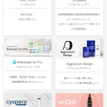
TOUT VERT
Dr.Beauty
トゥヴェール
ドクタービューティ
究める成分、
美容医療発想の高吸収&長時間持続型ビ
引きだす美しさ。
タミンCサプリメント。
リポソーム化×タイムリリース型ビタミ
ンCを独自配合。
Wakasapri for Pro.
Aggressive Design
ワカサプリフォープロ
アグレッシブデザイン
高濃度・高品質で安全にこだわる
肌ダメージを最小限に抑え、
医療機関専売のサプリメント
パフォーマンスを最大限発揮しよう