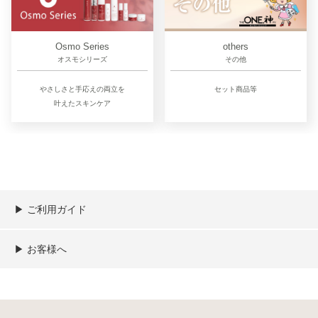
Osmo Series
others
オスモシリーズ
その他
やさしさと手応えの両立を
セット商品等
叶えたスキンケア
▶︎ ご利用ガイド
ご利用ガイド
決済／配送／送料について
取り扱い商品一覧
顧客情報の取扱について
特定商取引法の表記
▶︎ お客様へ
新規会員登録
MYページ
買い物カゴ
よくあるご質問
メールが届かないお客様へ
お問い合わせ