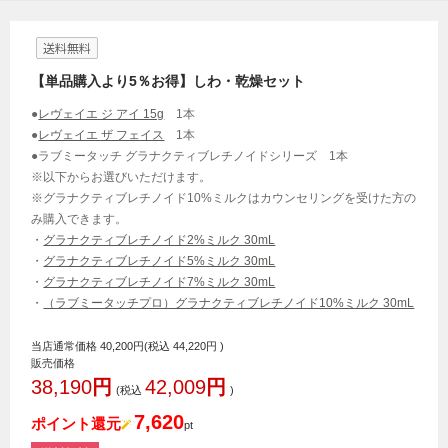
送料無料
【単品購入より5％お得】しわ・乾燥セット
●
レヴェイエ ジ アイ 15g
1本
●
レヴェイエ ザ フェイス
1本
●ラブミータッチ グラナクティブレチノイドシリーズ 1本
※以下からお選びいただけます。
※グラナクティブレチノイド10%ミルクはカウンセリングを受けた方の
み購入できます。
・
グラナクティブレチノイド2%ミルク 30mL
・
グラナクティブレチノイド5%ミルク 30mL
・
グラナクティブレチノイド7%ミルク 30mL
・
（ラブミータッチプロ）グラナクティブレチノイド10%ミルク 30mL
当店通常価格
40,200
円(税込
44,220
円 )
販売価格
38,190
円
42,009
円
(税込
)
7,620
ポイント還元
pt