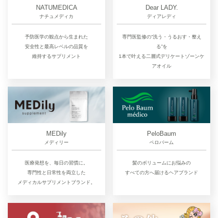
NATUMEDICA
Dear LADY.
ナチュメディカ
ディアレディ
予防医学の観点から生まれた
専門医監修の“洗う・うるおす・整え
安全性と最高レベルの品質を
る”を
維持するサプリメント
1本で叶える二層式デリケートゾーンケ
アオイル
MEDily
PeloBaum
メディリー
ペロバーム
医療発想を、毎日の習慣に。
髪のボリュームにお悩みの
専門性と日常性を両立した
すべての方へ届けるヘアブランド
メディカルサプリメントブランド。