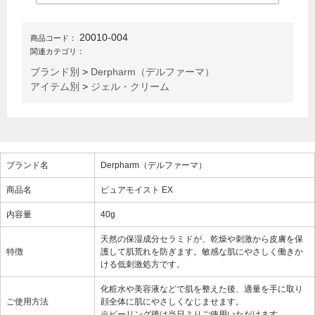
20010-004
商品コード：
関連カテゴリ：
ブランド別
>
Derpharm（デルファーマ）
アイテム別
>
ジェル・クリーム
ブランド名
Derpharm（デルファーマ）
商品名
ピュアモイスト EX
内容量
40g
天然の保湿成分セラミドが、乾燥や刺激から皮膚を保
特徴
護して肌荒れを防ぎます。敏感な肌にやさしく働きか
ける低刺激処方です。
化粧水や美容液などで肌を整えた後、適量を手に取り
ご使用方法
顔全体に肌にやさしくなじませます。
※ピーリング後は当日よりご使用いただけます。