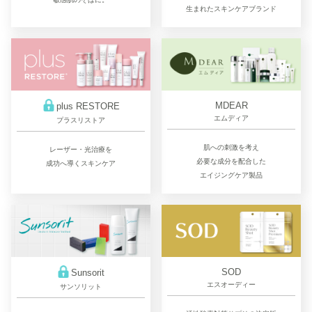
生まれたスキンケアブランド
MDEAR
plus RESTORE
エムディア
プラスリストア
肌への刺激を考え
レーザー・光治療を
必要な成分を配合した
成功へ導くスキンケア
エイジングケア製品
SOD
Sunsorit
エスオーディー
サンソリット