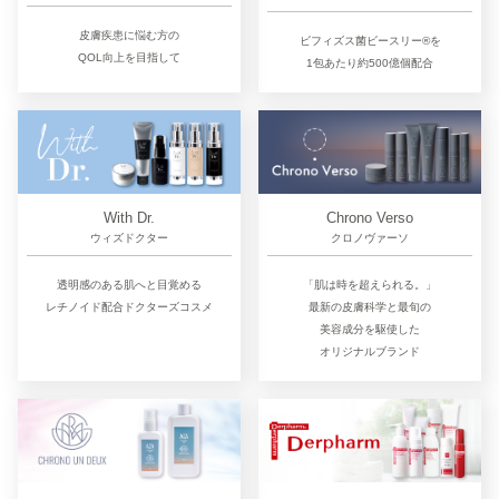
皮膚疾患に悩む方の
ビフィズス菌ビースリー®を
QOL向上を目指して
1包あたり約500億個配合
Chrono Verso
With Dr.
クロノヴァーソ
ウィズドクター
「肌は時を超えられる。」
透明感のある肌へと目覚める
最新の皮膚科学と最旬の
レチノイド配合ドクターズコスメ
美容成分を駆使した
オリジナルブランド