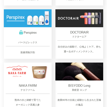
DOCTORAIR
Perspirex
ドクターエア
パースピレックス
自分好みの振動で、心地よくケア。持ち
運べるボディメンテナンス。
医療用制汗剤
NAKA FARM
BISYODO Long
ナカファーム
美粧堂 ロング
熊本の水と錦鯉で育てた
創業80年の伝統と経験から生まれた至極
オーガニック高麗人参
の逸品