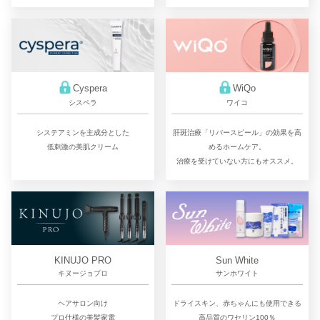
Cyspera
WiQo
シスペラ
ワイコ
システアミンを主成分とした
肝斑治療「リバースピール」の効果を高
低刺激の美肌クリーム
めるホームケア。
治療を受けていない方にもオススメ。
KINUJO PRO
Sun White
キヌージョプロ
サンホワイト
ヘアサロン向け
ドライスキン、赤ちゃんにも使用できる
プロ仕様の美髪家電
高品質のワセリン100％