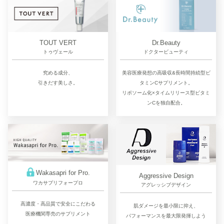
TOUT VERT
Dr.Beauty
トゥヴェール
ドクタービューティ
究める成分、
美容医療発想の高吸収&長時間持続型ビ
引きだす美しさ。
タミンCサプリメント。
リポソーム化×タイムリリース型ビタミ
ンCを独自配合。
Wakasapri for Pro.
Aggressive Design
ワカサプリフォープロ
アグレッシブデザイン
高濃度・高品質で安全にこだわる
肌ダメージを最小限に抑え、
医療機関専売のサプリメント
パフォーマンスを最大限発揮しよう