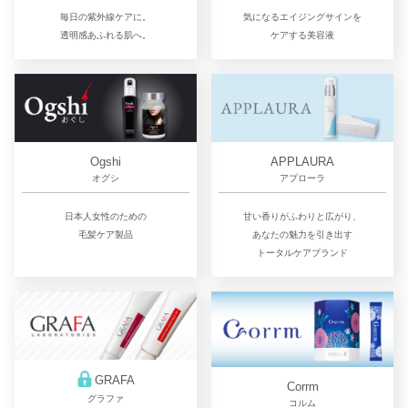
毎日の紫外線ケアに。
気になるエイジングサインを
透明感あふれる肌へ。
ケアする美容液
Ogshi
APPLAURA
オグシ
アプローラ
日本人女性のための
甘い香りがふわりと広がり、
毛髪ケア製品
あなたの魅力を引き出す
トータルケアブランド
GRAFA
Corrm
グラファ
コルム