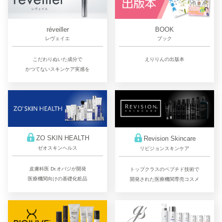
réveiller
BOOK
レヴェイエ
ブック
こだわりぬいた成分で
えりりんの出版本
かつてないスキンケア実感を
ZO SKIN HEALTH
Revision Skincare
ゼオスキンヘルス
リビジョンスキンケア
皮膚科医 Dr.オバジが開発
トップクラスのペプチド技術で
医療機関向けの基礎化粧品
開発された医療機関専売コスメ