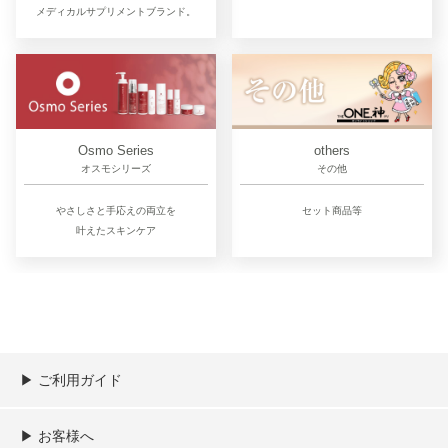
メディカルサプリメントブランド。
Osmo Series
others
オスモシリーズ
その他
やさしさと手応えの両立を
セット商品等
叶えたスキンケア
▶︎ ご利用ガイド
ご利用ガイド
決済／配送／送料について
取り扱い商品一覧
顧客情報の取扱について
特定商取引法の表記
▶︎ お客様へ