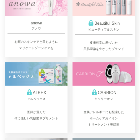
anowa
Beautiful Skin
アノワ
ビューティフルスキン
お顔のスキンケアと同じように
皮膚科学に基づいた
デリケートゾーンケアを
美肌理論を生かしたブランド
ALBEX
CARRION
アルベックス
キャリーオン
医師が選んだ
金属アレルギーにも配慮した
体に優しい乳酸菌サプリメント
ホームケア用イオン
トリートメント美顔器