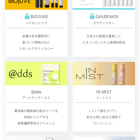
BIOJUVE
GAUDISKIN
バイオジューヴ
ガウディスキン
皮膚の常在菌研究に
日本人の肌質を重視した
基づいて開発された
ビタミンAシステム基礎化粧品
スキンケアテクノロジー
@dds
IN MIST
アットディディエス
インミスト
紫外線や施術後の肌ダメージを
ミストで飲むサプリ。
内側からケアする
好きな時に好きな場所で
医療機関専売サプリメント
ワンプッシュ。