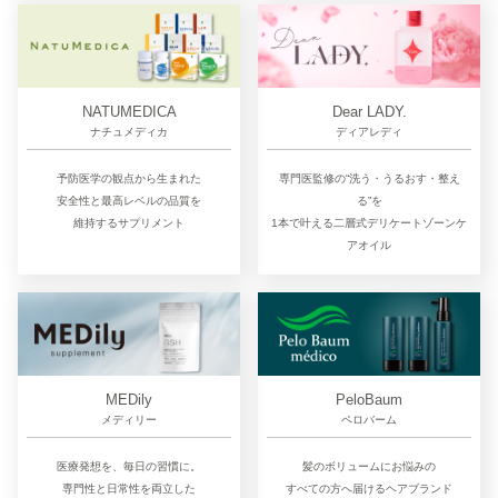
NATUMEDICA
Dear LADY.
ナチュメディカ
ディアレディ
予防医学の観点から生まれた
専門医監修の“洗う・うるおす・整え
安全性と最高レベルの品質を
る”を
維持するサプリメント
1本で叶える二層式デリケートゾーンケ
アオイル
MEDily
PeloBaum
メディリー
ペロバーム
医療発想を、毎日の習慣に。
髪のボリュームにお悩みの
専門性と日常性を両立した
すべての方へ届けるヘアブランド