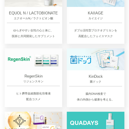
EQUOL N / LACTOBIONATE
KAIIAGE
エクオールN／ラクトビオン酸
カイエイジ
ゆらぎやすい女性の心と体に、
ダブル活性型プロテオグリカンを
医師と共同開発したサプリメント
高配合したフェイスマスク
RegenSkin
KinDock
リジェンスキン
菌ドック
ヒト臍帯血細胞順化培養液
腸内DNA検査で
配合コスメ
体の内側から健康を考える。