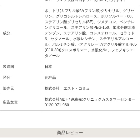
水、トリ(カプリル酸/カプリン酸)グリセリル、グリセ
リン、グリコシルトレハロース、ポリソルベート60、
ステアリン酸グリセリル(SE)、ジメチコン、ペンチレ
ングリコール、ステアリン酸PEG-150、加水分解水添
成分
デンプン、ステアリン酸、コレステロール、セラミド
3、セタノール、水添レシチン、ステアリルアルコー
ル、パルミチン酸、(アクリレーツ/アクリル酸アルキル
(C10-30))クロスポリマー、水酸化Na、フェノキシエ
タノール
製造国
日本
区分
化粧品
販売元
株式会社 エスト・コミュ
株式会社MDF / 連絡先:クリニックカスタマーセンター
広告文責
0120-971-960
商品レビュー