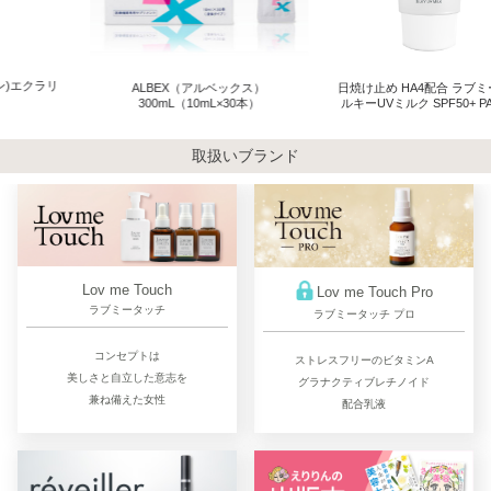
ALBEX（アルベックス）
日焼け止め HA4配合 ラブミータッチ シ
300mL（10mL×30本）
ルキーUVミルク SPF50+ PA++++ 50ｇ
取扱いブランド
Lov me Touch
Lov me Touch Pro
ラブミータッチ
ラブミータッチ プロ
コンセプトは
ストレスフリーのビタミンA
美しさと自立した意志を
グラナクティブレチノイド
兼ね備えた女性
配合乳液