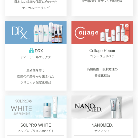
活性酸素対策サプリの決定版
日本人の繊細な肌質に合わせた
ケミカルピーリング
Collage Repair
DRX
コラージュリペア
ディーアールエックス
高機能性・低刺激性の
患者様を思う
基礎化粧品
医師の気持ちから生まれた
クリニック限定化粧品
SOLPRO WHITE
NANOMED.
ソルプロプリュスホワイト
ナノメッド