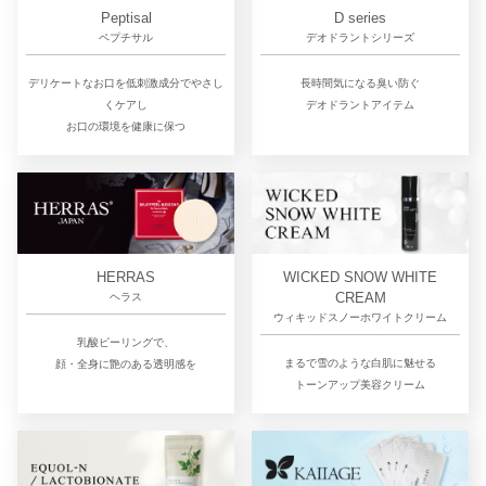
D series
Peptisal
デオドラントシリーズ
ペプチサル
長時間気になる臭い防ぐ
デリケートなお口を低刺激成分でやさし
デオドラントアイテム
くケアし
お口の環境を健康に保つ
HERRAS
WICKED SNOW WHITE
CREAM
ヘラス
ウィキッドスノーホワイトクリーム
乳酸ピーリングで、
まるで雪のような白肌に魅せる
顔・全身に艶のある透明感を
トーンアップ美容クリーム