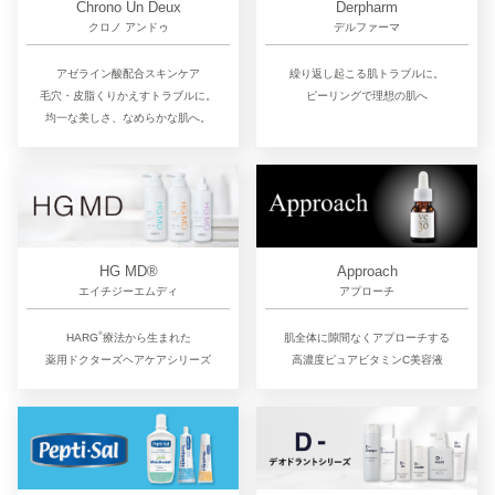
Chrono Un Deux
Derpharm
クロノ アンドゥ
デルファーマ
アゼライン酸配合スキンケア
繰り返し起こる肌トラブルに。
毛穴・皮脂くりかえすトラブルに。
ピーリングで理想の肌へ
均一な美しさ、なめらかな肌へ。
Approach
HG MD®
アプローチ
エイチジーエムディ
®︎
肌全体に隙間なくアプローチする
HARG
療法から生まれた
高濃度ピュアビタミンC美容液
薬用ドクターズヘアケアシリーズ