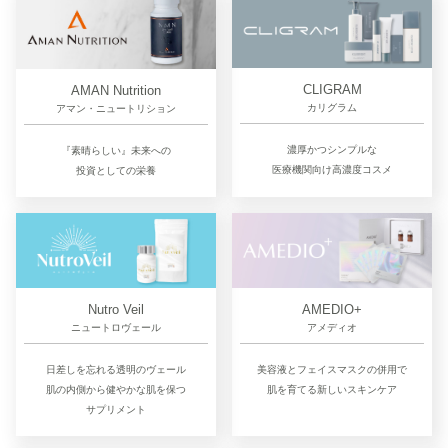
CLIGRAM
AMAN Nutrition
カリグラム
アマン・ニュートリション
濃厚かつシンプルな
『素晴らしい』未来への
医療機関向け高濃度コスメ
投資としての栄養
Nutro Veil
AMEDIO+
ニュートロヴェール
アメディオ
日差しを忘れる透明のヴェール
美容液とフェイスマスクの併用で
肌の内側から健やかな肌を保つ
肌を育てる新しいスキンケア
サプリメント