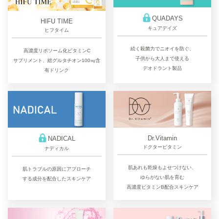
QUADAYS
HIFU TIME
キュアデイズ
ヒフタイム
続く殺菌力でニオイを防ぐ、
高濃度リポソーム化ビタミンC
子供から大人まで使える
サプリメント、総グルタチオン100㎎含
デオドラント製品
有ドリンク
Dr.Vitamin
NADICAL
ドクタービタミン
ナディカル
肌あれも乾燥もよせつけない、
肌トラブルの原因にアプローチ
ゆらがない肌を育む
する成分を配合したスキンケア
高濃度ビタミンB配合スキンケア