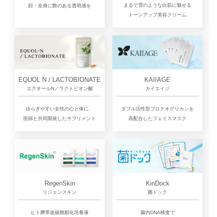
まるで雪のような白肌に魅せる
顔・全身に艶のある透明感を
トーンアップ美容クリーム
EQUOL N / LACTOBIONATE
KAIIAGE
エクオールN／ラクトビオン酸
カイエイジ
ゆらぎやすい女性の心と体に、
ダブル活性型プロテオグリカンを
医師と共同開発したサプリメント
高配合したフェイスマスク
RegenSkin
KinDock
リジェンスキン
菌ドック
ヒト臍帯血細胞順化培養液
腸内DNA検査で