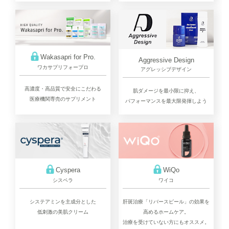
Wakasapri for Pro.
Aggressive Design
ワカサプリフォープロ
アグレッシブデザイン
高濃度・高品質で安全にこだわる
肌ダメージを最小限に抑え、
医療機関専売のサプリメント
パフォーマンスを最大限発揮しよう
Cyspera
WiQo
シスペラ
ワイコ
システアミンを主成分とした
肝斑治療「リバースピール」の効果を
低刺激の美肌クリーム
高めるホームケア。
治療を受けていない方にもオススメ。