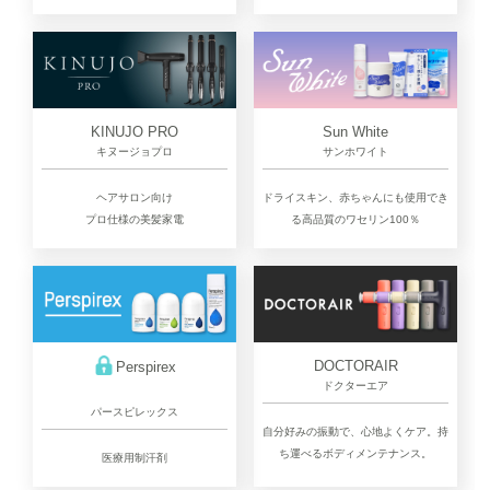
KINUJO PRO
Sun White
キヌージョプロ
サンホワイト
ヘアサロン向け
ドライスキン、赤ちゃんにも使用でき
プロ仕様の美髪家電
る高品質のワセリン100％
DOCTORAIR
Perspirex
ドクターエア
パースピレックス
自分好みの振動で、心地よくケア。持
ち運べるボディメンテナンス。
医療用制汗剤