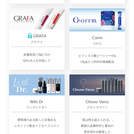
GRAFA
Corrm
グラファ
コルム
皮膚疾患に悩む方の
ビフィズス菌ビースリー®を
QOL向上を目指して
1包あたり約500億個配合
Chrono Verso
With Dr.
クロノヴァーソ
ウィズドクター
「肌は時を超えられる。」
透明感のある肌へと目覚める
最新の皮膚科学と最旬の
レチノイド配合ドクターズコスメ
美容成分を駆使した