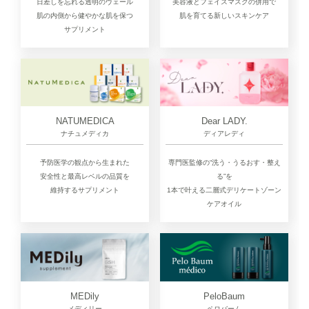
日差しを忘れる透明のヴェール
美容液とフェイスマスクの併用で
肌の内側から健やかな肌を保つ
肌を育てる新しいスキンケア
サプリメント
NATUMEDICA
Dear LADY.
ナチュメディカ
ディアレディ
予防医学の観点から生まれた
専門医監修の“洗う・うるおす・整え
安全性と最高レベルの品質を
る”を
維持するサプリメント
1本で叶える二層式デリケートゾーン
ケアオイル
MEDily
PeloBaum
メディリー
ペロバーム