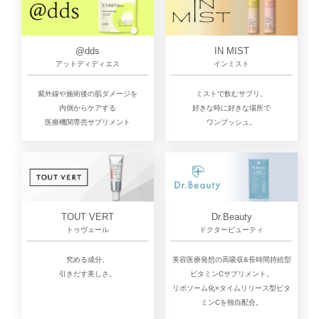
@dds
IN MIST
アットディディエス
インミスト
紫外線や施術後の肌ダメージを
ミストで飲むサプリ。
内側からケアする
好きな時に好きな場所で
医療機関専売サプリメント
ワンプッシュ。
TOUT VERT
Dr.Beauty
トゥヴェール
ドクタービューティ
究める成分、
美容医療発想の高吸収&長時間持続型
引きだす美しさ。
ビタミンCサプリメント。
リポソーム化×タイムリリース型ビタ
ミンCを独自配合。