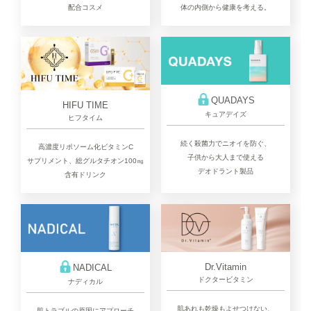
配合コスメ
体の内側から健康を考える。
QUADAYS
HIFU TIME
キュアデイズ
ヒフタイム
続く殺菌力でニオイを防ぐ、
高濃度リポソーム化ビタミンC
子供から大人まで使える
サプリメント、総グルタチオン100㎎
デオドラント製品
含有ドリンク
Dr.Vitamin
NADICAL
ドクタービタミン
ナディカル
肌あれも乾燥もよせつけない、
肌トラブルの原因にアプローチ