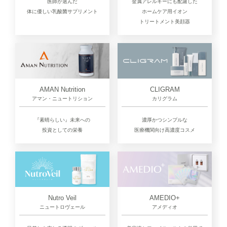
医師が選んだ
金属アレルギーにも配慮した
体に優しい乳酸菌サプリメント
ホームケア用イオン
トリートメント美顔器
CLIGRAM
AMAN Nutrition
カリグラム
アマン・ニュートリション
濃厚かつシンプルな
『素晴らしい』未来への
医療機関向け高濃度コスメ
投資としての栄養
Nutro Veil
AMEDIO+
ニュートロヴェール
アメディオ