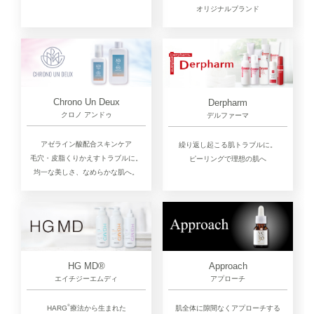
オリジナルブランド
Chrono Un Deux
Derpharm
クロノ アンドゥ
デルファーマ
アゼライン酸配合スキンケア
繰り返し起こる肌トラブルに。
毛穴・皮脂くりかえすトラブルに。
ピーリングで理想の肌へ
均一な美しさ、なめらかな肌へ。
Approach
HG MD®
アプローチ
エイチジーエムディ
®︎
肌全体に隙間なくアプローチする
HARG
療法から生まれた