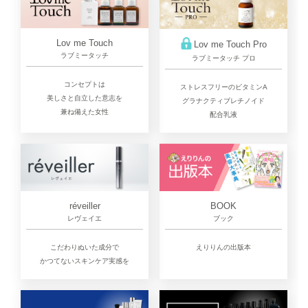
Lov me Touch
Lov me Touch Pro
ラブミータッチ
ラブミータッチ プロ
コンセプトは
ストレスフリーのビタミンA
美しさと自立した意志を
グラナクティブレチノイド
兼ね備えた女性
配合乳液
réveiller
BOOK
レヴェイエ
ブック
こだわりぬいた成分で
えりりんの出版本
かつてないスキンケア実感を