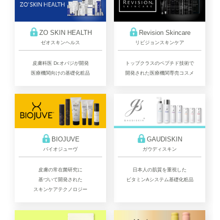
ZO SKIN HEALTH
Revision Skincare
ゼオスキンヘルス
リビジョンスキンケア
皮膚科医 Dr.オバジが開発
トップクラスのペプチド技術で
医療機関向けの基礎化粧品
開発された医療機関専売コスメ
BIOJUVE
GAUDISKIN
バイオジューヴ
ガウディスキン
皮膚の常在菌研究に
日本人の肌質を重視した
基づいて開発された
ビタミンAシステム基礎化粧品
スキンケアテクノロジー