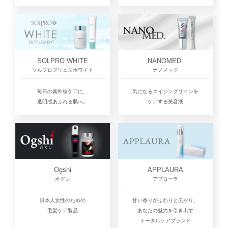
SOLPRO WHITE
NANOMED.
ソルプロプリュスホワイト
ナノメッド
毎日の紫外線ケアに。
気になるエイジングサインを
透明感あふれる肌へ。
ケアする美容液
Ogshi
APPLAURA
オグシ
アプローラ
日本人女性のための
甘い香りがふわりと広がり、
毛髪ケア製品
あなたの魅力を引き出す
トータルケアブランド