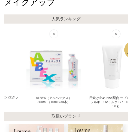
メイクアップ
人気ランキング
4
5
ALBEX（アルベックス）
日焼け止め HA4配合 ラブミータッチ
300mL（10mL×30本）
シルキーUVミルク SPF50+ PA++++
50ｇ
取扱いブランド