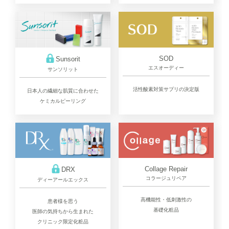
SOD
Sunsorit
エスオーディー
サンソリット
活性酸素対策サプリの決定版
日本人の繊細な肌質に合わせた
ケミカルピーリング
Collage Repair
DRX
コラージュリペア
ディーアールエックス
高機能性・低刺激性の
患者様を思う
基礎化粧品
医師の気持ちから生まれた
クリニック限定化粧品