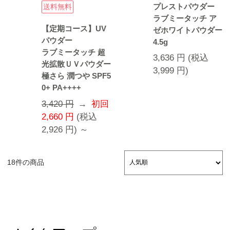
プレストパウダー
送料無料
ラブミータッチ ア
【定期コース】UV
ゼホワイトパウダー
パウダー
4.5g
ラブミータッチ 超
3,636
円
(税込
光拡散ＵＶパウダー
3,999
円
)
極さら 潤つや SPF5
0+ PA++++
3,420 円
→
初回
2,660
円
(税込
2,926
円
) ～
18件の商品