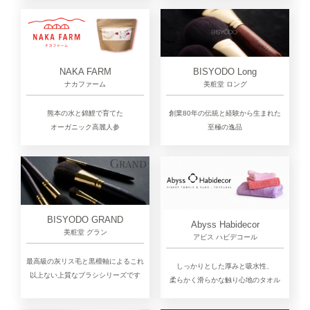
NAKA FARM
BISYODO Long
ナカファーム
美粧堂 ロング
熊本の水と錦鯉で育てた
創業80年の伝統と経験から生まれた
オーガニック高麗人参
至極の逸品
BISYODO GRAND
Abyss Habidecor
美粧堂 グラン
アビス ハビデコール
最高級の灰リス毛と黒檀軸によるこれ
しっかりとした厚みと吸水性、
以上ない上質なブラシシリーズです
柔らかく滑らかな触り心地のタオル