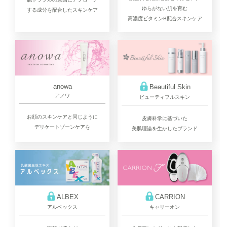
ゆらがない肌を育む
する成分を配合したスキンケア
高濃度ビタミンB配合スキンケア
anowa
Beautiful Skin
アノワ
ビューティフルスキン
お顔のスキンケアと同じように
皮膚科学に基づいた
デリケートゾーンケアを
美肌理論を生かしたブランド
ALBEX
CARRION
アルベックス
キャリーオン