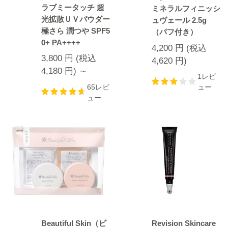
ラブミータッチ 超
ミネラルフィニッシ
光拡散ＵＶパウダー
ュヴェール 2.5g
極さら 潤つや SPF5
（パフ付き）
0+ PA++++
4,200
円
(税込
3,800
円
(税込
4,620
円
)
4,180
円
) ～
1レビ
65レビ
ュー
ュー
Beautiful Skin（ビ
Revision Skincare