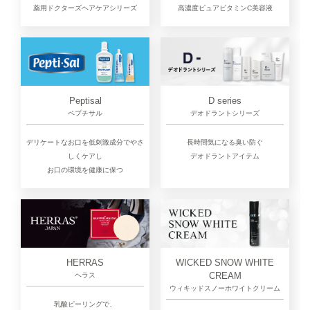
高濃度ピュアビタミンC美容液
薬用ドクターズヘアケアシリーズ
D series
Peptisal
デオドラントシリーズ
ペプチサル
長時間気になる臭い防ぐ
デリケートなお口を低刺激成分でやさ
デオドラントアイテム
しくケアし
お口の環境を健康に保つ
HERRAS
WICKED SNOW WHITE
CREAM
ヘラス
ウィキッドスノーホワイトクリーム
乳酸ピーリングで、