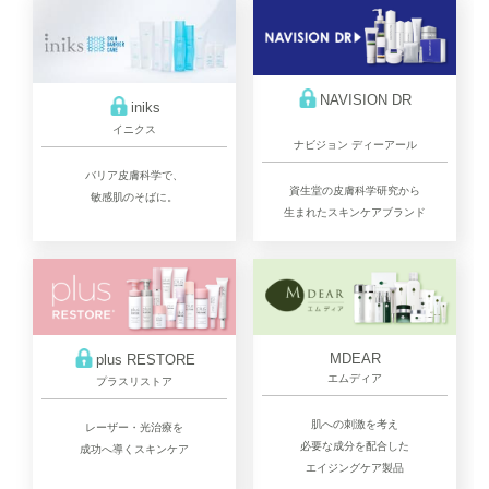
NAVISION DR
iniks
イニクス
ナビジョン ディーアール
バリア皮膚科学で、
資生堂の皮膚科学研究から
敏感肌のそばに。
生まれたスキンケアブランド
MDEAR
plus RESTORE
エムディア
プラスリストア
肌への刺激を考え
レーザー・光治療を
必要な成分を配合した
成功へ導くスキンケア
エイジングケア製品