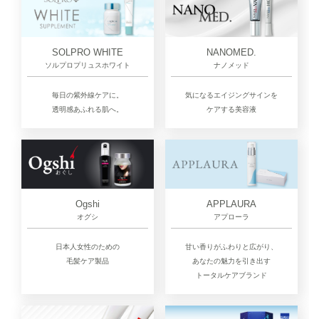
SOLPRO WHITE
NANOMED.
ソルプロプリュスホワイト
ナノメッド
毎日の紫外線ケアに。
気になるエイジングサインを
透明感あふれる肌へ。
ケアする美容液
Ogshi
APPLAURA
オグシ
アプローラ
日本人女性のための
甘い香りがふわりと広がり、
毛髪ケア製品
あなたの魅力を引き出す
トータルケアブランド