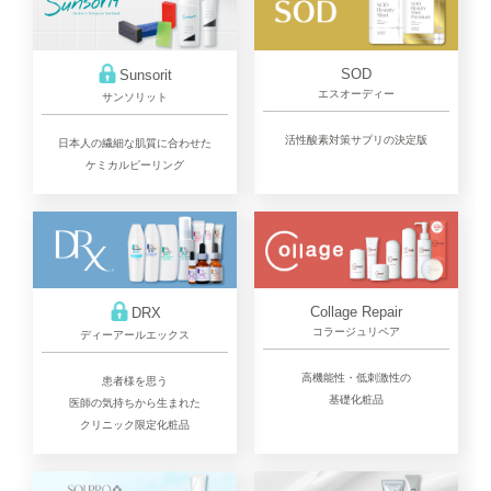
SOD
Sunsorit
エスオーディー
サンソリット
活性酸素対策サプリの決定版
日本人の繊細な肌質に合わせた
ケミカルピーリング
Collage Repair
DRX
コラージュリペア
ディーアールエックス
高機能性・低刺激性の
患者様を思う
基礎化粧品
医師の気持ちから生まれた
クリニック限定化粧品