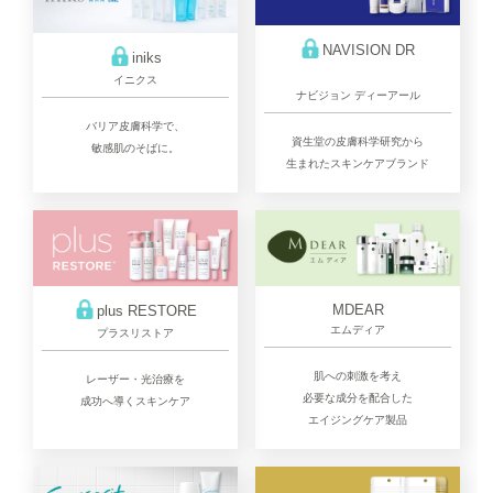
NAVISION DR
iniks
イニクス
ナビジョン ディーアール
バリア皮膚科学で、
資生堂の皮膚科学研究から
敏感肌のそばに。
生まれたスキンケアブランド
MDEAR
plus RESTORE
エムディア
プラスリストア
肌への刺激を考え
レーザー・光治療を
必要な成分を配合した
成功へ導くスキンケア
エイジングケア製品