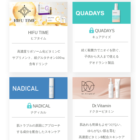
QUADAYS
HIFU TIME
キュアデイズ
ヒフタイム
続く殺菌力でニオイを防ぐ、
高濃度リポソーム化ビタミンC
子供から大人まで使える
サプリメント、総グルタチオン100㎎
デオドラント製品
含有ドリンク
Dr.Vitamin
NADICAL
ドクタービタミン
ナディカル
肌あれも乾燥もよせつけない、
肌トラブルの原因にアプローチ
ゆらがない肌を育む
する成分を配合したスキンケア
高濃度ビタミンB配合スキンケア