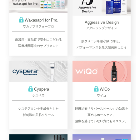
Wakasapri for Pro.
Aggressive Design
ワカサプリフォープロ
アグレッシブデザイン
高濃度・高品質で安全にこだわる
肌ダメージを最小限に抑え、
医療機関専売のサプリメント
パフォーマンスを最大限発揮しよう
Cyspera
WiQo
シスペラ
ワイコ
システアミンを主成分とした
肝斑治療「リバースピール」の効果を
低刺激の美肌クリーム
高めるホームケア。
治療を受けていない方にもオススメ。