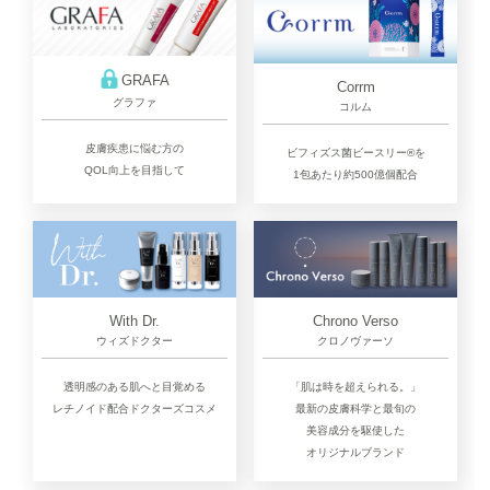
GRAFA
Corrm
グラファ
コルム
皮膚疾患に悩む方の
ビフィズス菌ビースリー®を
QOL向上を目指して
1包あたり約500億個配合
Chrono Verso
With Dr.
クロノヴァーソ
ウィズドクター
「肌は時を超えられる。」
透明感のある肌へと目覚める
最新の皮膚科学と最旬の
レチノイド配合ドクターズコスメ
美容成分を駆使した
オリジナルブランド