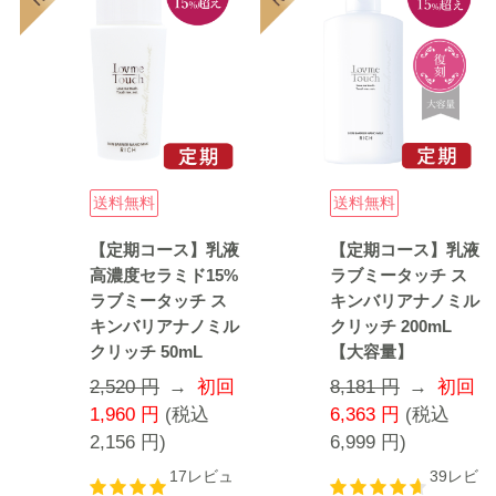
送料無料
送料無料
【定期コース】乳液
【定期コース】乳液
高濃度セラミド15%
ラブミータッチ ス
ラブミータッチ ス
キンバリアナノミル
キンバリアナノミル
クリッチ 200mL
クリッチ 50mL
【大容量】
2,520 円
→
初回
8,181 円
→
初回
1,960
円
(税込
6,363
円
(税込
2,156
円
)
6,999
円
)
17レビュ
39レビ