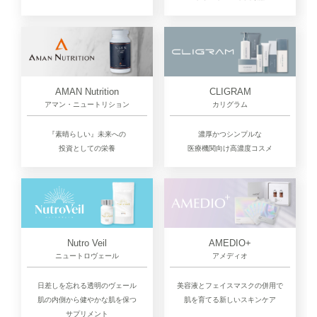
CLIGRAM
AMAN Nutrition
カリグラム
アマン・ニュートリション
濃厚かつシンプルな
『素晴らしい』未来への
医療機関向け高濃度コスメ
投資としての栄養
Nutro Veil
AMEDIO+
ニュートロヴェール
アメディオ
日差しを忘れる透明のヴェール
美容液とフェイスマスクの併用で
肌の内側から健やかな肌を保つ
肌を育てる新しいスキンケア
サプリメント