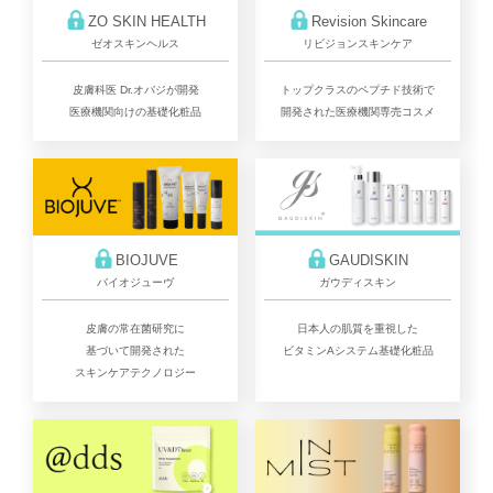
ZO SKIN HEALTH
Revision Skincare
ゼオスキンヘルス
リビジョンスキンケア
皮膚科医 Dr.オバジが開発
トップクラスのペプチド技術で
医療機関向けの基礎化粧品
開発された医療機関専売コスメ
BIOJUVE
GAUDISKIN
バイオジューヴ
ガウディスキン
皮膚の常在菌研究に
日本人の肌質を重視した
基づいて開発された
ビタミンAシステム基礎化粧品
スキンケアテクノロジー