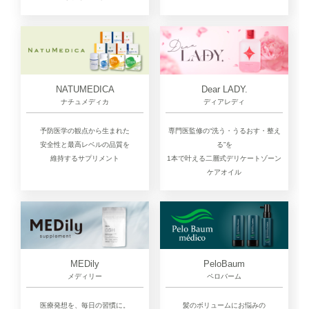
NATUMEDICA
Dear LADY.
ナチュメディカ
ディアレディ
予防医学の観点から生まれた
専門医監修の“洗う・うるおす・整え
安全性と最高レベルの品質を
る”を
維持するサプリメント
1本で叶える二層式デリケートゾーン
ケアオイル
MEDily
PeloBaum
メディリー
ペロバーム
医療発想を、毎日の習慣に。
髪のボリュームにお悩みの