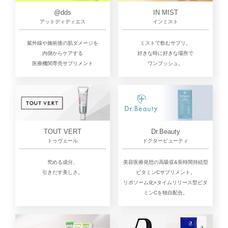
@dds
IN MIST
アットディディエス
インミスト
紫外線や施術後の肌ダメージを
ミストで飲むサプリ。
内側からケアする
好きな時に好きな場所で
医療機関専売サプリメント
ワンプッシュ。
TOUT VERT
Dr.Beauty
トゥヴェール
ドクタービューティ
究める成分、
美容医療発想の高吸収&長時間持続型
引きだす美しさ。
ビタミンCサプリメント。
リポソーム化×タイムリリース型ビタ
ミンCを独自配合。