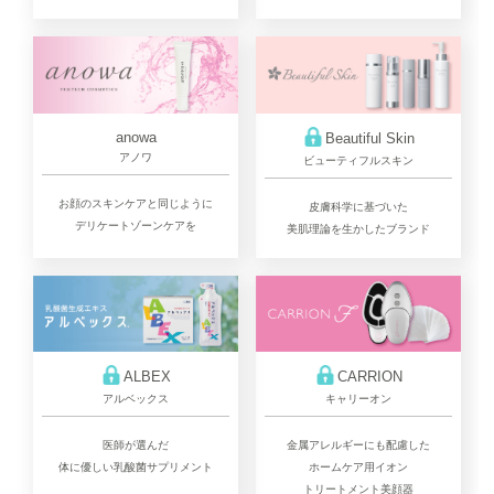
anowa
Beautiful Skin
アノワ
ビューティフルスキン
お顔のスキンケアと同じように
皮膚科学に基づいた
デリケートゾーンケアを
美肌理論を生かしたブランド
ALBEX
CARRION
アルベックス
キャリーオン
医師が選んだ
金属アレルギーにも配慮した
体に優しい乳酸菌サプリメント
ホームケア用イオン
トリートメント美顔器