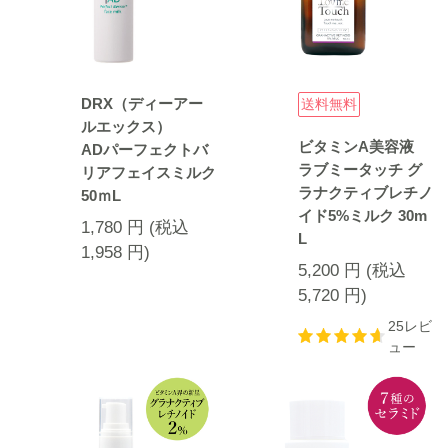
DRX（ディーアー
送料無料
ルエックス）
ビタミンA美容液
ADパーフェクトバ
ラブミータッチ グ
リアフェイスミルク
ラナクティブレチノ
50ｍL
イド5%ミルク 30m
1,780
円
(税込
L
1,958
円
)
5,200
円
(税込
5,720
円
)
25レビ
ュー