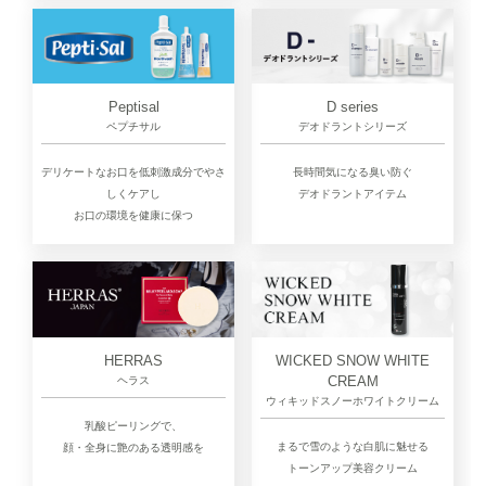
D series
Peptisal
デオドラントシリーズ
ペプチサル
長時間気になる臭い防ぐ
デリケートなお口を低刺激成分でやさ
デオドラントアイテム
しくケアし
お口の環境を健康に保つ
HERRAS
WICKED SNOW WHITE
CREAM
ヘラス
ウィキッドスノーホワイトクリーム
乳酸ピーリングで、
まるで雪のような白肌に魅せる
顔・全身に艶のある透明感を
トーンアップ美容クリーム