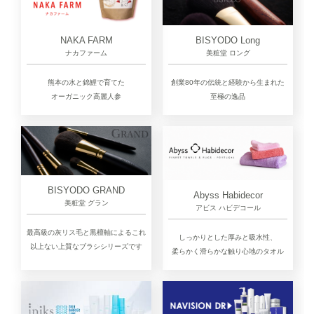
NAKA FARM
BISYODO Long
ナカファーム
美粧堂 ロング
熊本の水と錦鯉で育てた
創業80年の伝統と経験から生まれた
オーガニック高麗人参
至極の逸品
BISYODO GRAND
Abyss Habidecor
美粧堂 グラン
アビス ハビデコール
最高級の灰リス毛と黒檀軸によるこれ
しっかりとした厚みと吸水性、
以上ない上質なブラシシリーズです
柔らかく滑らかな触り心地のタオル