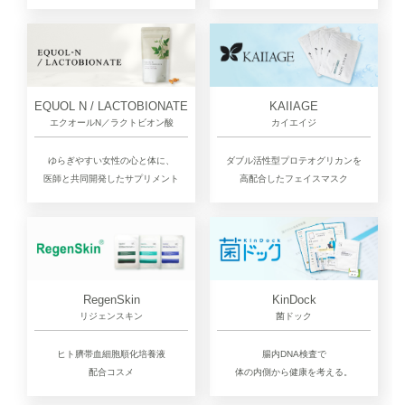
EQUOL N / LACTOBIONATE
KAIIAGE
エクオールN／ラクトビオン酸
カイエイジ
ゆらぎやすい女性の心と体に、
ダブル活性型プロテオグリカンを
医師と共同開発したサプリメント
高配合したフェイスマスク
RegenSkin
KinDock
リジェンスキン
菌ドック
ヒト臍帯血細胞順化培養液
腸内DNA検査で
配合コスメ
体の内側から健康を考える。