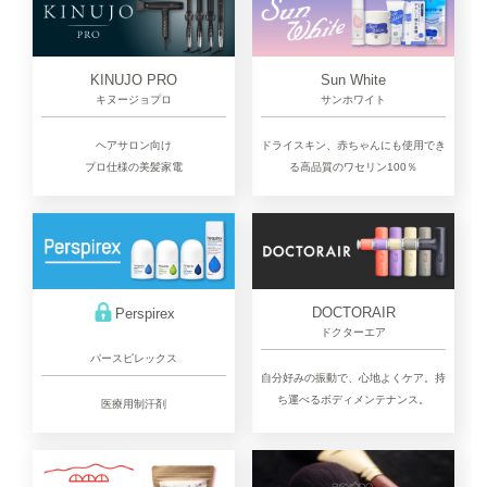
KINUJO PRO
Sun White
キヌージョプロ
サンホワイト
ヘアサロン向け
ドライスキン、赤ちゃんにも使用でき
プロ仕様の美髪家電
る高品質のワセリン100％
DOCTORAIR
Perspirex
ドクターエア
パースピレックス
自分好みの振動で、心地よくケア。持
ち運べるボディメンテナンス。
医療用制汗剤