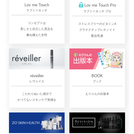
Lov me Touch
Lov me Touch Pro
ラブミータッチ
ラブミータッチ プロ
コンセプトは
ストレスフリーのビタミンA
美しさと自立した意志を
グラナクティブレチノイド
兼ね備えた女性
配合乳液
réveiller
BOOK
レヴェイエ
ブック
こだわりぬいた成分で
えりりんの出版本
かつてないスキンケア実感を