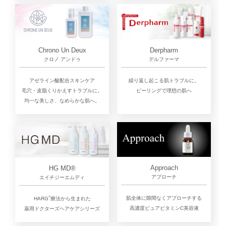
Chrono Un Deux
Derpharm
クロノ アンドゥ
デルファーマ
アゼライン酸配合スキンケア
繰り返し起こる肌トラブルに。
毛穴・皮脂くりかえすトラブルに。
ピーリングで理想の肌へ
均一な美しさ、なめらかな肌へ。
Approach
HG MD®
アプローチ
エイチジーエムディ
®︎
肌全体に隙間なくアプローチする
HARG
療法から生まれた
高濃度ピュアビタミンC美容液
薬用ドクターズヘアケアシリーズ